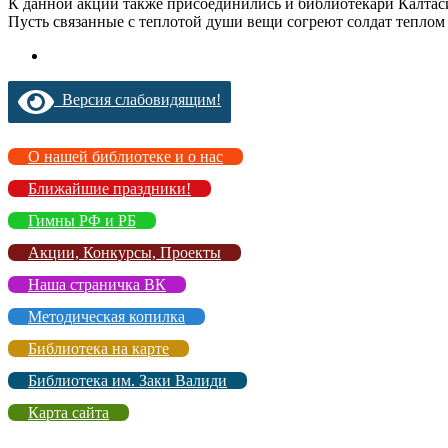
К данной акции также присоединились и библиотекари Калтас
Пусть связанные с теплотой души вещи согреют солдат теплом
Версия слабовидящим!
О нашей библиотеке и о нас
Ближайшие праздники!
Гимны РФ и РБ
Акции, Конкурсы, Проекты
Наша страничка ВК
Методическая копилка
Библиотека на карте
Библиотека им. Заки Валиди
Карта сайта