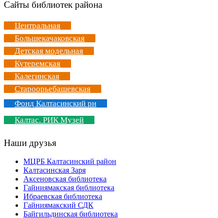
Сайты библиотек района
Центральная
Большекачаковская
Детская модельная
Кутеремская
Калегинская
Староорьебашевская
Фонд Калтасинский рн
Калтас. РИК Музей
Наши друзья
МЦРБ Калтасинский район
Калтасинская Заря
Аксеновская библиотека
Гайниямакская библиотека
Ибраевская библиотека
Гайниямакский СДК
Байгильдинская библиотека