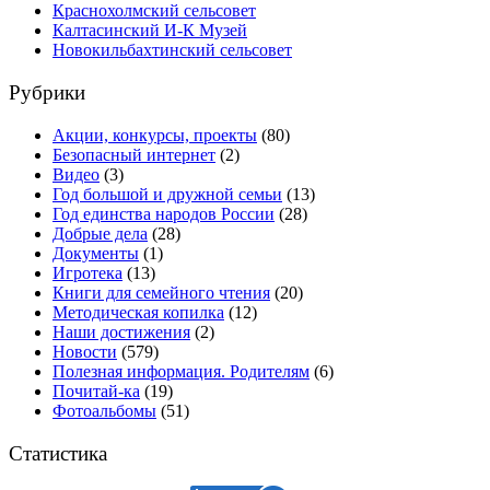
Краснохолмский сельсовет
Калтасинский И-К Музей
Новокильбахтинский сельсовет
Рубрики
Акции, конкурсы, проекты
(80)
Безопасный интернет
(2)
Видео
(3)
Год большой и дружной семьи
(13)
Год единства народов России
(28)
Добрые дела
(28)
Документы
(1)
Игротека
(13)
Книги для семейного чтения
(20)
Методическая копилка
(12)
Наши достижения
(2)
Новости
(579)
Полезная информация. Родителям
(6)
Почитай-ка
(19)
Фотоальбомы
(51)
Статистика