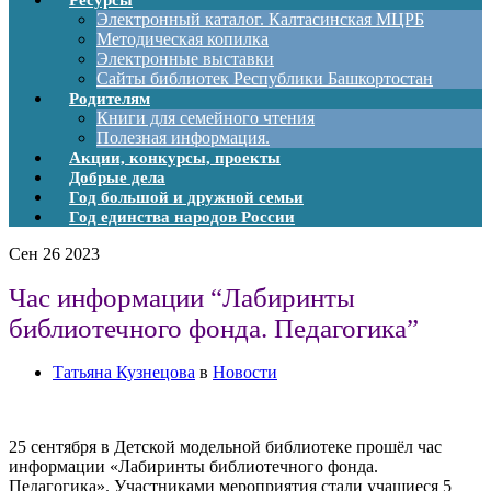
Ресурсы
Электронный каталог. Калтасинская МЦРБ
Методическая копилка
Электронные выставки
Сайты библиотек Республики Башкортостан
Родителям
Книги для семейного чтения
Полезная информация.
Акции, конкурсы, проекты
Добрые дела
Год большой и дружной семьи
Год единства народов России
Сен
26
2023
Час информации “Лабиринты
библиотечного фонда. Педагогика”
Татьяна Кузнецова
в
Новости
25 сентября в Детской модельной библиотеке прошёл час
информации «Лабиринты библиотечного фонда.
Педагогика». Участниками мероприятия стали учащиеся 5