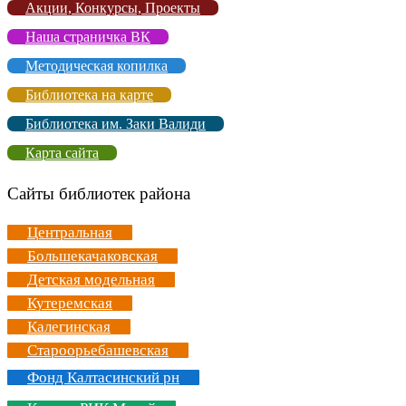
Акции, Конкурсы, Проекты
Наша страничка ВК
Методическая копилка
Библиотека на карте
Библиотека им. Заки Валиди
Карта сайта
Сайты библиотек района
Центральная
Большекачаковская
Детская модельная
Кутеремская
Калегинская
Староорьебашевская
Фонд Калтасинский рн