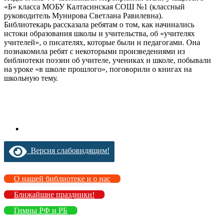
«Б» класса МОБУ Калтасинская СОШ №1 (классный
руководитель Мунирова Светлана Равилевна).
Библиотекарь рассказала ребятам о том, как начинались
истоки образования школы и учительства, об «учителях
учителей», о писателях, которые были и педагогами. Она
познакомила ребят с некоторыми произведениями из
библиотеки поэзии об учителе, учениках и школе, побывали
на уроке «в школе прошлого», поговорили о книгах на
школьную тему.
Версия слабовидящим!
О нашей библиотеке и о нас
Ближайшие праздники!
Гимны РФ и РБ