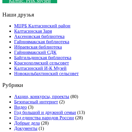
Калтас. РИК Музей
Наши друзья
МЦРБ Калтасинский район
Калтасинская Заря
Аксеновская библиотека
Гайниямакская библиотека
Ибраевская библиотека
Гайниямакский СДК
Байгильдинская библиотека
Краснохолмский сельсовет
Калтасинский И-К Музей
Новокильбахтинский сельсовет
Рубрики
Акции, конкурсы, проекты
(80)
Безопасный интернет
(2)
Видео
(3)
Год большой и дружной семьи
(13)
Год единства народов России
(28)
Добрые дела
(28)
Документы
(1)