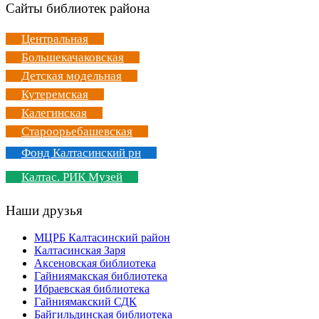
Сайты библиотек района
Центральная
Большекачаковская
Детская модельная
Кутеремская
Калегинская
Староорьебашевская
Фонд Калтасинский рн
Калтас. РИК Музей
Наши друзья
МЦРБ Калтасинский район
Калтасинская Заря
Аксеновская библиотека
Гайниямакская библиотека
Ибраевская библиотека
Гайниямакский СДК
Байгильдинская библиотека