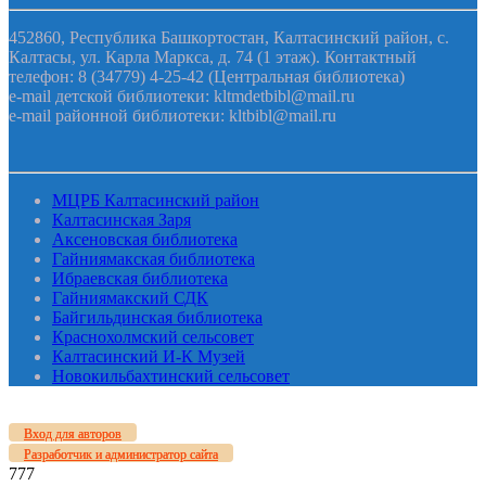
452860, Республика Башкортостан, Калтасинский район, с.
Калтасы, ул. Карла Маркса, д. 74 (1 этаж). Контактный
телефон: 8 (34779) 4-25-42 (Центральная библиотека)
e-mail детской библиотеки: kltmdetbibl@mail.ru
e-mail районной библиотеки: kltbibl@mail.ru
МЦРБ Калтасинский район
Калтасинская Заря
Аксеновская библиотека
Гайниямакская библиотека
Ибраевская библиотека
Гайниямакский СДК
Байгильдинская библиотека
Краснохолмский сельсовет
Калтасинский И-К Музей
Новокильбахтинский сельсовет
Вход для авторов
Разработчик и администратор сайта
777