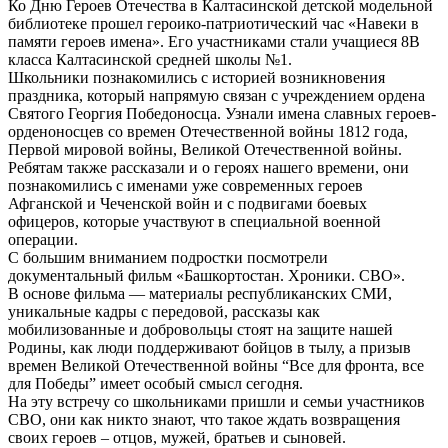
Ко Дню Героев Отечества в Калтасинской детской модельной
библиотеке прошел героико-патриотический час «Навеки в
памяти героев имена». Его участниками стали учащиеся 8В
класса Калтасинской средней школы №1.
Школьники познакомились с историей возникновения
праздника, который напрямую связан с учреждением ордена
Святого Георгия Победоносца. Узнали имена славных героев-
орденоносцев со времен Отечественной войны 1812 года,
Первой мировой войны, Великой Отечественной войны.
Ребятам также рассказали и о героях нашего времени, они
познакомились с именами уже современных героев
Афганской и Чеченской войн и с подвигами боевых
офицеров, которые участвуют в специальной военной
операции.
С большим вниманием подростки посмотрели
документальный фильм «Башкортостан. Хроники. СВО».
В основе фильма — материалы республиканских СМИ,
уникальные кадры с передовой, рассказы как
мобилизованные и добровольцы стоят на защите нашей
Родины, как люди поддерживают бойцов в тылу, а призыв
времен Великой Отечественной войны “Все для фронта, все
для Победы” имеет особый смысл сегодня.
На эту встречу со школьниками пришли и семьи участников
СВО, они как никто знают, что такое ждать возвращения
своих героев – отцов, мужей, братьев и сыновей.