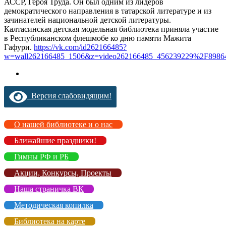
АССР, Героя Труда. Он был одним из лидеров
демократического направления в татарской литературе и из
зачинателей национальной детской литературы.
Калтасинская детская модельная библиотека приняла участие
в Республиканском флешмобе ко дню памяти Мажита
Гафури.
https://vk.com/id262166485?
w=wall262166485_1506&z=video262166485_456239229%2F89864
Версия слабовидящим!
О нашей библиотеке и о нас
Ближайшие праздники!
Гимны РФ и РБ
Акции, Конкурсы, Проекты
Наша страничка ВК
Методическая копилка
Библиотека на карте