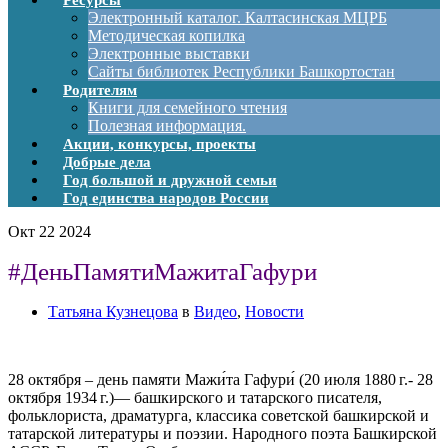
Ресурсы
Электронный каталог. Калтасинская МЦРБ
Методическая копилка
Электронные выставки
Сайты библиотек Республики Башкортостан
Родителям
Книги для семейного чтения
Полезная информация.
Акции, конкурсы, проекты
Добрые дела
Год большой и дружной семьи
Год единства народов России
Окт
22
2024
#ДеньПамятиМажитаГафури
Татьяна Кузнецова
в
Видео
,
Новости
28 октября – день памяти Мажи́та Гафури́ (20 июля 1880 г.- 28
октября 1934 г.)— башкирского и татарского писателя,
фольклориста, драматурга, классика советской башкирской и
татарской литературы и поэзии. Народного поэта Башкирской