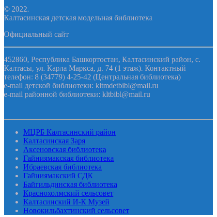
© 2022.
Калтасинская детская модельная библиотека
Официальный сайт
452860, Республика Башкортостан, Калтасинский район, с.
Калтасы, ул. Карла Маркса, д. 74 (1 этаж). Контактный
телефон: 8 (34779) 4-25-42 (Центральная библиотека)
e-mail детской библиотеки: kltmdetbibl@mail.ru
e-mail районной библиотеки: kltbibl@mail.ru
МЦРБ Калтасинский район
Калтасинская Заря
Аксеновская библиотека
Гайниямакская библиотека
Ибраевская библиотека
Гайниямакский СДК
Байгильдинская библиотека
Краснохолмский сельсовет
Калтасинский И-К Музей
Новокильбахтинский сельсовет