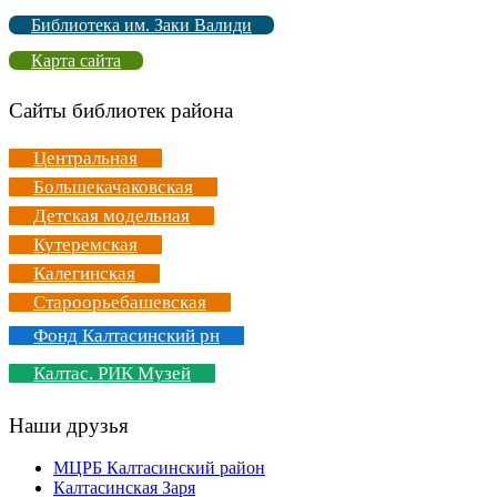
Библиотека им. Заки Валиди
Карта сайта
Сайты библиотек района
Центральная
Большекачаковская
Детская модельная
Кутеремская
Калегинская
Староорьебашевская
Фонд Калтасинский рн
Калтас. РИК Музей
Наши друзья
МЦРБ Калтасинский район
Калтасинская Заря