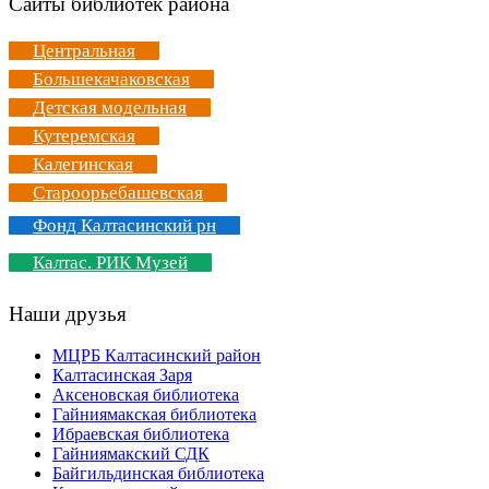
Сайты библиотек района
Центральная
Большекачаковская
Детская модельная
Кутеремская
Калегинская
Староорьебашевская
Фонд Калтасинский рн
Калтас. РИК Музей
Наши друзья
МЦРБ Калтасинский район
Калтасинская Заря
Аксеновская библиотека
Гайниямакская библиотека
Ибраевская библиотека
Гайниямакский СДК
Байгильдинская библиотека