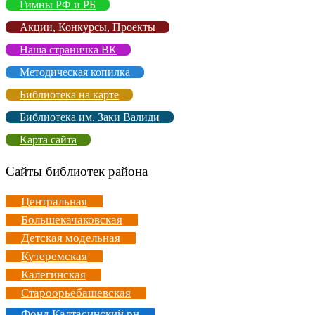
Гимны РФ и РБ
Акции, Конкурсы, Проекты
Наша страничка ВК
Методическая копилка
Библиотека на карте
Библиотека им. Заки Валиди
Карта сайта
Сайты библиотек района
Центральная
Большекачаковская
Детская модельная
Кутеремская
Калегинская
Староорьебашевская
Фонд Калтасинский рн