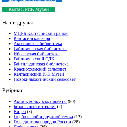
Калтас. РИК Музей
Наши друзья
МЦРБ Калтасинский район
Калтасинская Заря
Аксеновская библиотека
Гайниямакская библиотека
Ибраевская библиотека
Гайниямакский СДК
Байгильдинская библиотека
Краснохолмский сельсовет
Калтасинский И-К Музей
Новокильбахтинский сельсовет
Рубрики
Акции, конкурсы, проекты
(80)
Безопасный интернет
(2)
Видео
(3)
Год большой и дружной семьи
(13)
Год единства народов России
(28)
Добрые дела
(28)