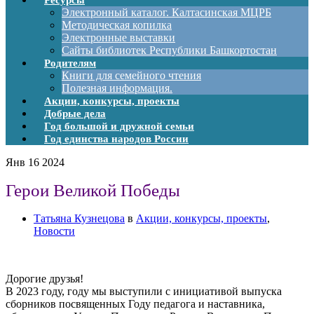
Ресурсы
Электронный каталог. Калтасинская МЦРБ
Методическая копилка
Электронные выставки
Сайты библиотек Республики Башкортостан
Родителям
Книги для семейного чтения
Полезная информация.
Акции, конкурсы, проекты
Добрые дела
Год большой и дружной семьи
Год единства народов России
Янв
16
2024
Герои Великой Победы
Татьяна Кузнецова
в
Акции, конкурсы, проекты
,
Новости
Дорогие друзья!
В 2023 году, году мы выступили с инициативой выпуска
сборников посвященных Году педагога и наставника,