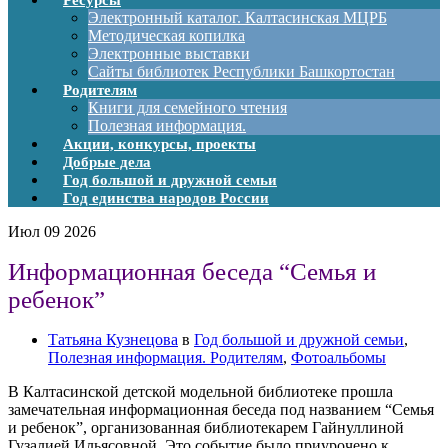
Ресурсы
Электронный каталог. Калтасинская МЦРБ
Методическая копилка
Электронные выставки
Сайты библиотек Республики Башкортостан
Родителям
Книги для семейного чтения
Полезная информация.
Акции, конкурсы, проекты
Добрые дела
Год большой и дружной семьи
Год единства народов России
Июл
09
2026
Информационная беседа “Семья и
ребенок”
Татьяна Кузнецова
в
Год большой и дружной семьи
,
Полезная информация. Родителям
,
Фотоальбомы
В Калтасинской детской модельной библиотеке прошла
замечательная информационная беседа под названием “Семья
и ребенок”, организованная библиотекарем Гайнуллиной
Гузалией Ильясовной. Это событие было приурочено к