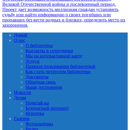
Домой
О нас
О библиотеке
Контакты и сотрудники
Мы на интерактивной карте
Услуги
Правила пользования библиотекой
Как стать читателем библиотеки
Документы
Обратная связь
Наши достижения
Новости
Детям
Почитай-ка
Безопасный интернет
Игротека
Галерея
Фотоальбомы
Видео