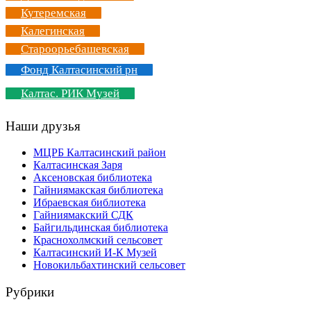
Кутеремская
Калегинская
Староорьебашевская
Фонд Калтасинский рн
Калтас. РИК Музей
Наши друзья
МЦРБ Калтасинский район
Калтасинская Заря
Аксеновская библиотека
Гайниямакская библиотека
Ибраевская библиотека
Гайниямакский СДК
Байгильдинская библиотека
Краснохолмский сельсовет
Калтасинский И-К Музей
Новокильбахтинский сельсовет
Рубрики