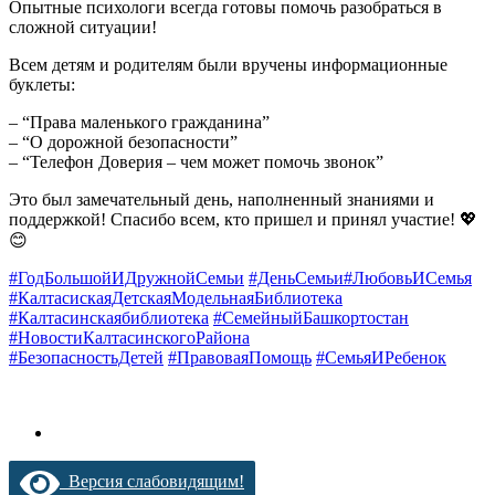
Опытные психологи всегда готовы помочь разобраться в
сложной ситуации!
Всем детям и родителям были вручены информационные
буклеты:
– “Права маленького гражданина”
– “О дорожной безопасности”
– “Телефон Доверия – чем может помочь звонок”
Это был замечательный день, наполненный знаниями и
поддержкой! Спасибо всем, кто пришел и принял участие! 💖
😊
#ГодБольшойИДружнойСемьи
#ДеньСемьи
#ЛюбовьИСемья
#КалтасискаяДетскаяМодельнаяБиблиотека
#Калтасинскаябиблиотека
#СемейныйБашкортостан
#НовостиКалтасинскогоРайона
#БезопасностьДетей
#ПравоваяПомощь
#СемьяИРебенок
Версия слабовидящим!