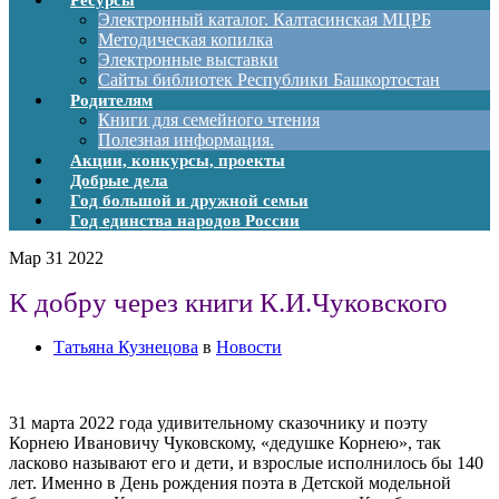
Ресурсы
Электронный каталог. Калтасинская МЦРБ
Методическая копилка
Электронные выставки
Сайты библиотек Республики Башкортостан
Родителям
Книги для семейного чтения
Полезная информация.
Акции, конкурсы, проекты
Добрые дела
Год большой и дружной семьи
Год единства народов России
Мар
31
2022
К добру через книги К.И.Чуковского
Татьяна Кузнецова
в
Новости
31 марта 2022 года удивительному сказочнику и поэту
Корнею Ивановичу Чуковскому, «дедушке Корнею», так
ласково называют его и дети, и взрослые исполнилось бы 140
лет. Именно в День рождения поэта в Детской модельной