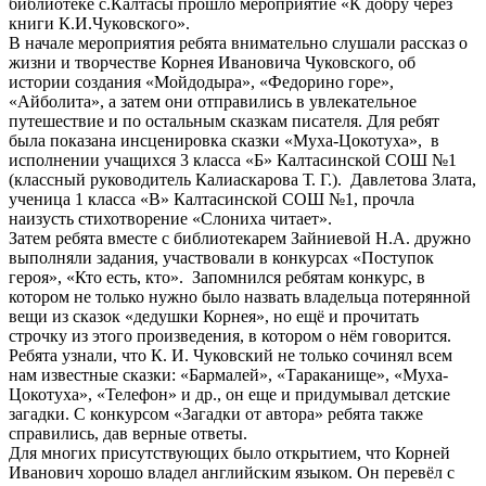
библиотеке с.Калтасы прошло мероприятие «К добру через
книги К.И.Чуковского».
В начале мероприятия ребята внимательно слушали рассказ о
жизни и творчестве Корнея Ивановича Чуковского, об
истории создания «Мойдодыра», «Федорино горе»,
«Айболита», а затем они отправились в увлекательное
путешествие и по остальным сказкам писателя. Для ребят
была показана инсценировка сказки «Муха-Цокотуха», в
исполнении учащихся 3 класса «Б» Калтасинской СОШ №1
(классный руководитель Калиаскарова Т. Г.). Давлетова Злата,
ученица 1 класса «В» Калтасинской СОШ №1, прочла
наизусть стихотворение «Слониха читает».
Затем ребята вместе с библиотекарем Зайниевой Н.А. дружно
выполняли задания, участвовали в конкурсах «Поступок
героя», «Кто есть, кто». Запомнился ребятам конкурс, в
котором не только нужно было назвать владельца потерянной
вещи из сказок «дедушки Корнея», но ещё и прочитать
строчку из этого произведения, в котором о нём говорится.
Ребята узнали, что К. И. Чуковский не только сочинял всем
нам известные сказки: «Бармалей», «Тараканище», «Муха-
Цокотуха», «Телефон» и др., он еще и придумывал детские
загадки. С конкурсом «Загадки от автора» ребята также
справились, дав верные ответы.
Для многих присутствующих было открытием, что Корней
Иванович хорошо владел английским языком. Он перевёл с