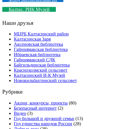
Калтас. РИК Музей
Наши друзья
МЦРБ Калтасинский район
Калтасинская Заря
Аксеновская библиотека
Гайниямакская библиотека
Ибраевская библиотека
Гайниямакский СДК
Байгильдинская библиотека
Краснохолмский сельсовет
Калтасинский И-К Музей
Новокильбахтинский сельсовет
Рубрики
Акции, конкурсы, проекты
(80)
Безопасный интернет
(2)
Видео
(3)
Год большой и дружной семьи
(13)
Год единства народов России
(28)
Добрые дела
(28)