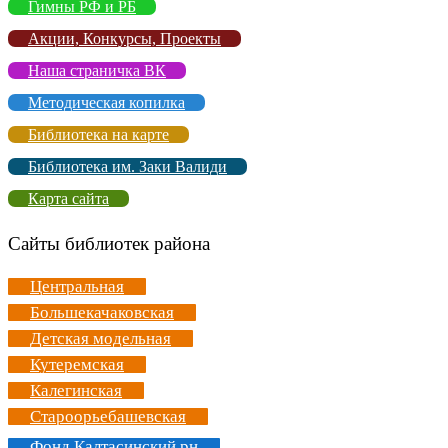
Гимны РФ и РБ
Акции, Конкурсы, Проекты
Наша страничка ВК
Методическая копилка
Библиотека на карте
Библиотека им. Заки Валиди
Карта сайта
Сайты библиотек района
Центральная
Большекачаковская
Детская модельная
Кутеремская
Калегинская
Староорьебашевская
Фонд Калтасинский рн