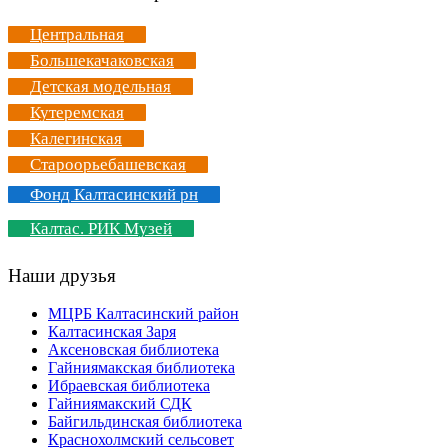
Центральная
Большекачаковская
Детская модельная
Кутеремская
Калегинская
Староорьебашевская
Фонд Калтасинский рн
Калтас. РИК Музей
Наши друзья
МЦРБ Калтасинский район
Калтасинская Заря
Аксеновская библиотека
Гайниямакская библиотека
Ибраевская библиотека
Гайниямакский СДК
Байгильдинская библиотека
Краснохолмский сельсовет