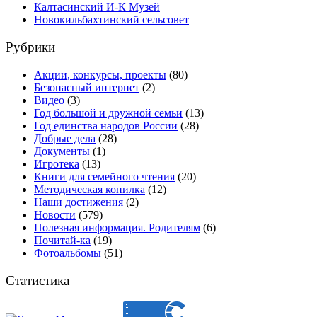
Калтасинский И-К Музей
Новокильбахтинский сельсовет
Рубрики
Акции, конкурсы, проекты
(80)
Безопасный интернет
(2)
Видео
(3)
Год большой и дружной семьи
(13)
Год единства народов России
(28)
Добрые дела
(28)
Документы
(1)
Игротека
(13)
Книги для семейного чтения
(20)
Методическая копилка
(12)
Наши достижения
(2)
Новости
(579)
Полезная информация. Родителям
(6)
Почитай-ка
(19)
Фотоальбомы
(51)
Статистика