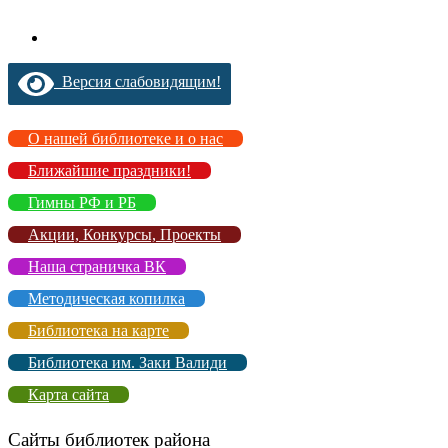
Версия слабовидящим!
О нашей библиотеке и о нас
Ближайшие праздники!
Гимны РФ и РБ
Акции, Конкурсы, Проекты
Наша страничка ВК
Методическая копилка
Библиотека на карте
Библиотека им. Заки Валиди
Карта сайта
Сайты библиотек района