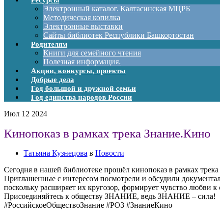
Ресурсы
Электронный каталог. Калтасинская МЦРБ
Методическая копилка
Электронные выставки
Сайты библиотек Республики Башкортостан
Родителям
Книги для семейного чтения
Полезная информация.
Акции, конкурсы, проекты
Добрые дела
Год большой и дружной семьи
Год единства народов России
Июл
12
2024
Кинопоказ в рамках трека Знание.Кино
Татьяна Кузнецова
в
Новости
Сегодня в нашей библиотеке прошёл кинопоказ в рамках трека
Приглашенные с интересом посмотрели и обсудили документаль
поскольку расширяет их кругозор, формирует чувство любви к 
Присоединяйтесь к обществу ЗНАНИЕ, ведь ЗНАНИЕ – сила!
#РоссийскоеОбществоЗнание #РОЗ #ЗнаниеКино