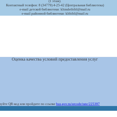
(1 этаж).
Контактный телефон: 8 (34779) 4-25-42 (Центральная библиотека)
e-mail детской библиотеки: kltmdetbibl@mail.ru
e-mail районной библиотеки: kltbibl@mail.ru
Оценка качества условий предоставления услуг
ьзуйте QR-код или пройдите по ссылке
bus.gov.ru/qrcode/rate/225397