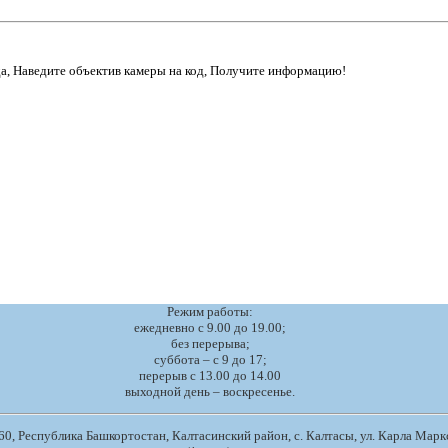
да, Наведите объектив камеры на код, Получите информацию!
Режим работы:
ежедневно с 9.00 до 19.00;
без перерыва;
суббота – с 9 до 17;
перерыв с 13.00 до 14.00
выходной день – воскресенье.
0, Республика Башкортостан, Калтасинский район, с. Калтасы, ул. Карла Маркс