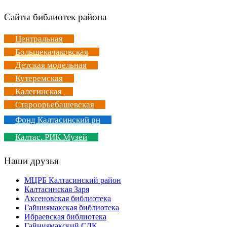
Сайты библиотек района
Центральная
Большекачаковская
Детская модельная
Кутеремская
Калегинская
Староорьебашевская
Фонд Калтасинский рн
Калтас. РИК Музей
Наши друзья
МЦРБ Калтасинский район
Калтасинская Заря
Аксеновская библиотека
Гайниямакская библиотека
Ибраевская библиотека
Гайниямакский СДК