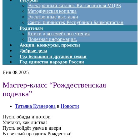
Ресурсы
Электронный каталог. Калтасинская МЦРБ
Методическая копилка
Электронные выставки
Сайты библиотек Республики Башкортостан
Родителям
Книги для семейного чтения
Полезная информация.
Акции, конкурсы, проекты
Добрые дела
Год большой и дружной семьи
Год единства народов России
Янв
08
2025
Мастер-класс “Рождественская
поделка”
Татьяна Кузнецова
в
Новости
Пусть обиды и потери
Улетают, как листва!
Пусть войдёт удача в двери
В светлый праздник Рождества!