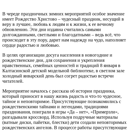
В череде праздничных зимних мероприятий особое значение
имеет Рождество Христово – чудесный праздник, несущий в
веру в лучшее, любовь к людям и к жизни, к ее вечному
обновлению. Эти дни издавна считались самыми
долгожданными, светлыми и благодатными – ведь всё, что
происходит в эту пору, дарит нам надежду на чудо, наполняет
сердце радостью и любовью.
В целях организации досуга населения в новогодние и
рождественские дни, для сохранения и укрепления
нравственных, семейных ценностей и традиций 8 января в
Калтасинской детской модельной библиотеке, в светлом зале
холодный январский день был согрет радостью встречи
читателей.
Мероприятие началось с рассказа об истории праздника,
который приносит в нашу жизнь радость и что-то чудесное,
тайное и неповторимое. Присутствующие познакомились с
рождественскими тайнами и легендами, традициями
празднования, поиграли в игры «Да – нет», «Примерзли»,
разгадывали кроссворд. Используя подручные материалы
(ватные диски, пайетки, блестки) дети создали неповторимых
рождественских ангелов. В процессе работы присутствующие