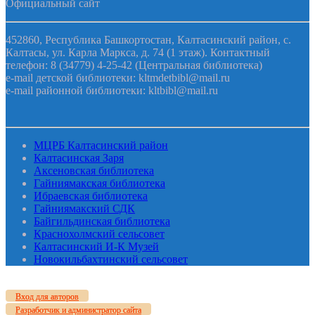
Официальный сайт
452860, Республика Башкортостан, Калтасинский район, с.
Калтасы, ул. Карла Маркса, д. 74 (1 этаж). Контактный
телефон: 8 (34779) 4-25-42 (Центральная библиотека)
e-mail детской библиотеки: kltmdetbibl@mail.ru
e-mail районной библиотеки: kltbibl@mail.ru
МЦРБ Калтасинский район
Калтасинская Заря
Аксеновская библиотека
Гайниямакская библиотека
Ибраевская библиотека
Гайниямакский СДК
Байгильдинская библиотека
Краснохолмский сельсовет
Калтасинский И-К Музей
Новокильбахтинский сельсовет
Вход для авторов
Разработчик и администратор сайта