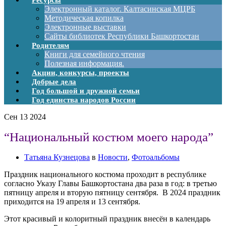
Ресурсы
Электронный каталог. Калтасинская МЦРБ
Методическая копилка
Электронные выставки
Сайты библиотек Республики Башкортостан
Родителям
Книги для семейного чтения
Полезная информация.
Акции, конкурсы, проекты
Добрые дела
Год большой и дружной семьи
Год единства народов России
Сен
13
2024
“Национальный костюм моего народа”
Татьяна Кузнецова
в
Новости
,
Фотоальбомы
Праздник национального костюма проходит в республике
согласно Указу Главы Башкортостана два раза в год: в третью
пятницу апреля и вторую пятницу сентября. В 2024 праздник
приходится на 19 апреля и 13 сентября.
Этот красивый и колоритный праздник внесён в календарь