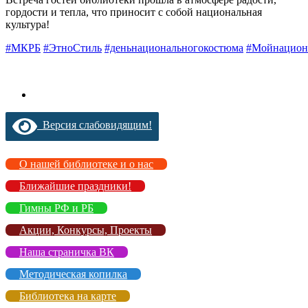
гордости и тепла, что приносит с собой национальная
культура!
#МКРБ
#ЭтноСтиль
#деньнациональногокостюма
#Мойнацион
Версия слабовидящим!
О нашей библиотеке и о нас
Ближайшие праздники!
Гимны РФ и РБ
Акции, Конкурсы, Проекты
Наша страничка ВК
Методическая копилка
Библиотека на карте