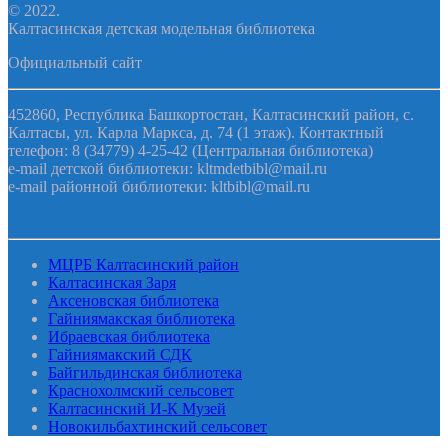
© 2022.
Калтасинская детская модельная библиотека
Официальный сайт
452860, Республика Башкортостан, Калтасинский район, с.
Калтасы, ул. Карла Маркса, д. 74 (1 этаж). Контактный
телефон: 8 (34779) 4-25-42 (Центральная библиотека)
e-mail детской библиотеки: kltmdetbibl@mail.ru
e-mail районной библиотеки: kltbibl@mail.ru
МЦРБ Калтасинский район
Калтасинская Заря
Аксеновская библиотека
Гайниямакская библиотека
Ибраевская библиотека
Гайниямакский СДК
Байгильдинская библиотека
Краснохолмский сельсовет
Калтасинский И-К Музей
Новокильбахтинский сельсовет