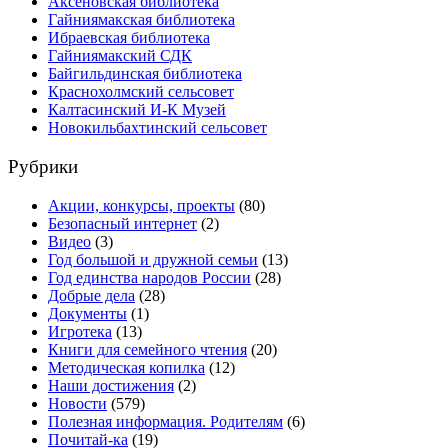
Аксеновская библиотека
Гайниямакская библиотека
Ибраевская библиотека
Гайниямакский СДК
Байгильдинская библиотека
Краснохолмский сельсовет
Калтасинский И-К Музей
Новокильбахтинский сельсовет
Рубрики
Акции, конкурсы, проекты
(80)
Безопасный интернет
(2)
Видео
(3)
Год большой и дружной семьи
(13)
Год единства народов России
(28)
Добрые дела
(28)
Документы
(1)
Игротека
(13)
Книги для семейного чтения
(20)
Методическая копилка
(12)
Наши достижения
(2)
Новости
(579)
Полезная информация. Родителям
(6)
Почитай-ка
(19)