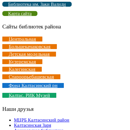
Библиотека им. Заки Валиди
Карта сайта
Сайты библиотек района
Центральная
Большекачаковская
Детская модельная
Кутеремская
Калегинская
Староорьебашевская
Фонд Калтасинский рн
Калтас. РИК Музей
Наши друзья
МЦРБ Калтасинский район
Калтасинская Заря