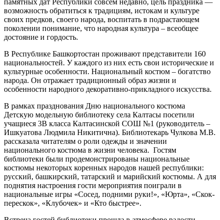
памятных дат Республики совсем недавно, цель праздника —
возможность обратиться к традициям, истокам и культуре
своих предков, своего народа, воспитать в подрастающем
поколении понимание, что народная культура – всеобщее
достояние и гордость.
В Республике Башкортостан проживают представители 160
национальностей. У каждого из них есть свои исторические и
культурные особенности. Национальный костюм – богатство
народа. Он отражает традиционный образ жизни и
особенности народного декоративно-прикладного искусства.
В рамках празднования Дню национального костюма
Детскую модельную библиотеку села Калтасы посетили
учащиеся 3В класса Калтасинской СОШ №1 (руководитель –
Ишкуатова Людмила Никитична). Библиотекарь Чулкова М.В.
рассказала читателям о роли одежды и значении
национального костюма в жизни человека. Гостям
библиотеки были продемонстрированы национальные
костюмы некоторых коренных народов нашей республики:
русский, башкирский, татарский и марийский костюмы. А для
поднятия настроения гости мероприятия поиграли в
национальные игры «Сосед, подними руки!», «Юрта», «Скок-
перескок», «Клубочек» и «Кто быстрее».
Встреча гостей библиотеки прошла в атмосфере радости,