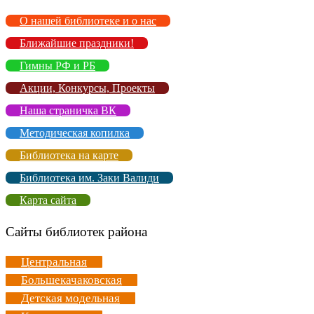
О нашей библиотеке и о нас
Ближайшие праздники!
Гимны РФ и РБ
Акции, Конкурсы, Проекты
Наша страничка ВК
Методическая копилка
Библиотека на карте
Библиотека им. Заки Валиди
Карта сайта
Сайты библиотек района
Центральная
Большекачаковская
Детская модельная