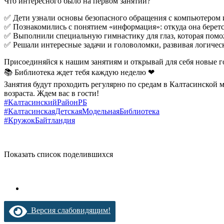
Что интересного было на первом занятии?
✅ Дети узнали основы безопасного обращения с компьютером и
✅ Познакомились с понятием «информация»: откуда она берет
✅ Выполнили специальную гимнастику для глаз, которая помож
✅ Решали интересные задачи и головоломки, развивая логичес
Присоединяйся к нашим занятиям и открывай для себя новые г
📚 Библиотека ждет тебя каждую неделю ❤
Занятия будут проходить регулярно по средам в Калтасинской 
возраста. Ждем вас в гости!
#КалтасинскийРайонРБ
#КалтасинскаяДетскаяМодельнаяБиблиотека
#КружокБайтландия
Показать список поделившихся
Версия слабовидящим!