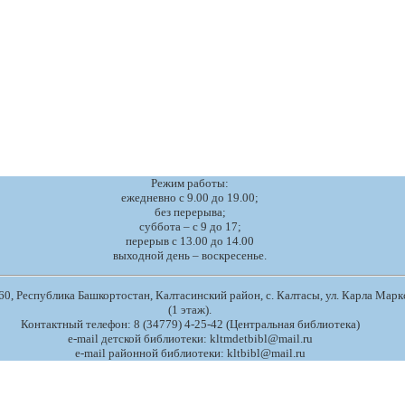
Режим работы:
ежедневно с 9.00 до 19.00;
без перерыва;
суббота – с 9 до 17;
перерыв с 13.00 до 14.00
выходной день – воскресенье.
0, Республика Башкортостан, Калтасинский район, с. Калтасы, ул. Карла Маркс
(1 этаж).
Контактный телефон: 8 (34779) 4-25-42 (Центральная библиотека)
e-mail детской библиотеки: kltmdetbibl@mail.ru
e-mail районной библиотеки: kltbibl@mail.ru