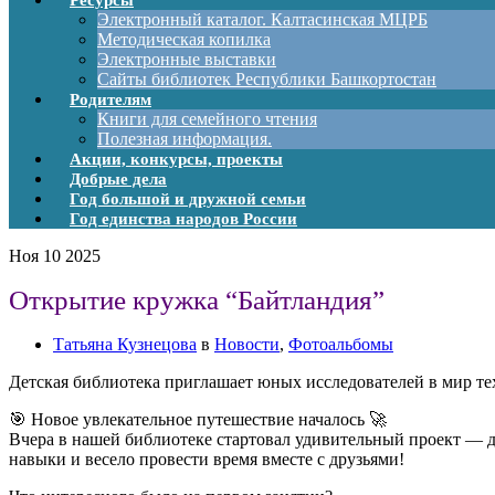
Ресурсы
Электронный каталог. Калтасинская МЦРБ
Методическая копилка
Электронные выставки
Сайты библиотек Республики Башкортостан
Родителям
Книги для семейного чтения
Полезная информация.
Акции, конкурсы, проекты
Добрые дела
Год большой и дружной семьи
Год единства народов России
Ноя
10
2025
Открытие кружка “Байтландия”
Татьяна Кузнецова
в
Новости
,
Фотоальбомы
Детская библиотека приглашает юных исследователей в мир т
🎯 Новое увлекательное путешествие началось 🚀
Вчера в нашей библиотеке стартовал удивительный проект — д
навыки и весело провести время вместе с друзьями!