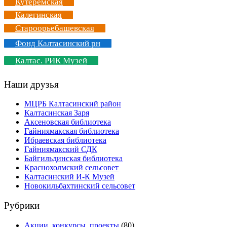
Кутеремская
Калегинская
Староорьебашевская
Фонд Калтасинский рн
Калтас. РИК Музей
Наши друзья
МЦРБ Калтасинский район
Калтасинская Заря
Аксеновская библиотека
Гайниямакская библиотека
Ибраевская библиотека
Гайниямакский СДК
Байгильдинская библиотека
Краснохолмский сельсовет
Калтасинский И-К Музей
Новокильбахтинский сельсовет
Рубрики
Акции, конкурсы, проекты
(80)