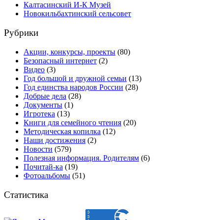
Калтасинский И-К Музей
Новокильбахтинский сельсовет
Рубрики
Акции, конкурсы, проекты
(80)
Безопасный интернет
(2)
Видео
(3)
Год большой и дружной семьи
(13)
Год единства народов России
(28)
Добрые дела
(28)
Документы
(1)
Игротека
(13)
Книги для семейного чтения
(20)
Методическая копилка
(12)
Наши достижения
(2)
Новости
(579)
Полезная информация. Родителям
(6)
Почитай-ка
(19)
Фотоальбомы
(51)
Статистика