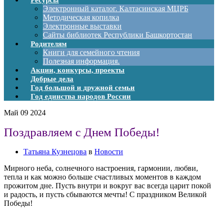
Ресурсы
Электронный каталог. Калтасинская МЦРБ
Методическая копилка
Электронные выставки
Сайты библиотек Республики Башкортостан
Родителям
Книги для семейного чтения
Полезная информация.
Акции, конкурсы, проекты
Добрые дела
Год большой и дружной семьи
Год единства народов России
Май
09
2024
Поздравляем с Днем Победы!
Татьяна Кузнецова
в
Новости
Мирного неба, солнечного настроения, гармонии, любви,
тепла и как можно больше счастливых моментов в каждом
прожитом дне. Пусть внутри и вокруг вас всегда царит покой
и радость, и пусть сбываются мечты! С праздником Великой
Победы!