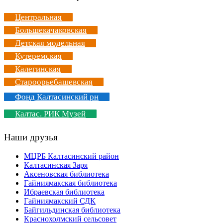
Центральная
Большекачаковская
Детская модельная
Кутеремская
Калегинская
Староорьебашевская
Фонд Калтасинский рн
Калтас. РИК Музей
Наши друзья
МЦРБ Калтасинский район
Калтасинская Заря
Аксеновская библиотека
Гайниямакская библиотека
Ибраевская библиотека
Гайниямакский СДК
Байгильдинская библиотека
Краснохолмский сельсовет