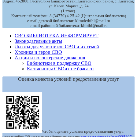
Адрес. 452860, Республика Башкортостан, Калтасинский район, с. Калтасы,
ул. Карла Маркса, д. 74
(1 этаж).
Контактный телефон: 8 (34779) 4-25-42 (Центральная библиотека)
e-mail детской библиотеки: kltmdetbibl@mail.ru
e-mail районной библиотеки: kltbibl@mail.ru
СВО БИБЛИОТЕКА ИНФОРМИРУЕТ
Законодательные акты
Льготы для участников СВО и их семей
Хроника и герои СВО
Акции и волонтерские движения
Библиотеки в поддержку СВО
Калтасинцы СВОих не брасают
Оценка качества условий предоставления услуг
Чтобы оценить условия предо-ставления услуг,
используйте QR-код или пройдите по ссылке
bus.gov.ru/qrcode/rate/225397