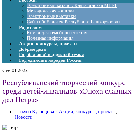
Ресурсы
Электронный каталог. Калтасинская МЦРБ
Методическая копилка
Электронные выставки
Сайты библиотек Республики Башкортостан
Родителям
Книги для семейного чтения
Полезная информация.
Акции, конкурсы, проекты
Добрые дела
Год большой и дружной семьи
Год единства народов России
Сен
01
2022
Республиканский творческий конкурс
среди детей-инвалидов «Эпоха славных
дел Петра»
Татьяна Кузнецова
в
Акции, конкурсы, проекты
,
Новости