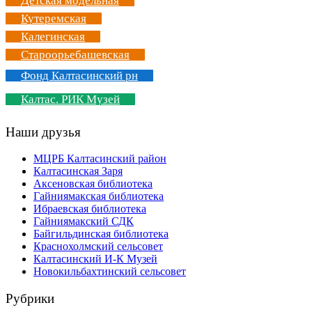
Детская модельная
Кутеремская
Калегинская
Староорьебашевская
Фонд Калтасинский рн
Калтас. РИК Музей
Наши друзья
МЦРБ Калтасинский район
Калтасинская Заря
Аксеновская библиотека
Гайниямакская библиотека
Ибраевская библиотека
Гайниямакский СДК
Байгильдинская библиотека
Краснохолмский сельсовет
Калтасинский И-К Музей
Новокильбахтинский сельсовет
Рубрики