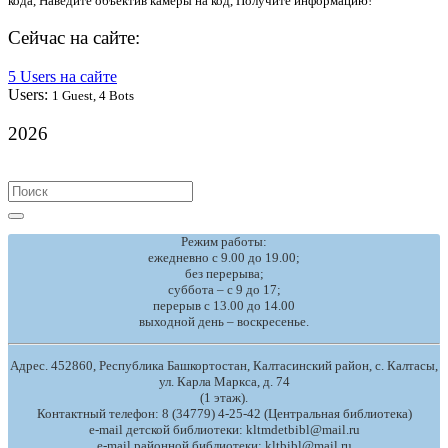
кода, Наведите объектив камеры на код, Получите информацию!
Сейчас на сайте:
5 Users на сайте
Users:
1 Guest, 4 Bots
2026
Search
for:
Режим работы:
ежедневно с 9.00 до 19.00;
без перерыва;
суббота – с 9 до 17;
перерыв с 13.00 до 14.00
выходной день – воскресенье.
Адрес. 452860, Республика Башкортостан, Калтасинский район, с. Калтасы,
ул. Карла Маркса, д. 74
(1 этаж).
Контактный телефон: 8 (34779) 4-25-42 (Центральная библиотека)
e-mail детской библиотеки: kltmdetbibl@mail.ru
e-mail районной библиотеки: kltbibl@mail.ru