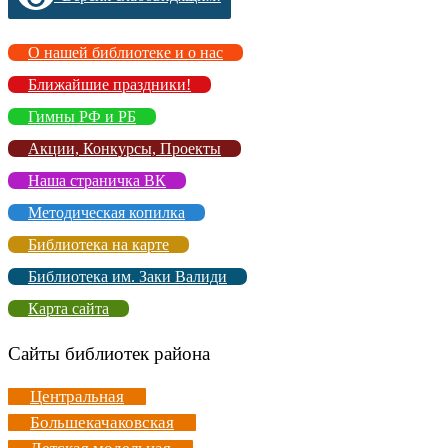
О нашей библиотеке и о нас
Ближайшие праздники!
Гимны РФ и РБ
Акции, Конкурсы, Проекты
Наша страничка ВК
Методическая копилка
Библиотека на карте
Библиотека им. Заки Валиди
Карта сайта
Сайты библиотек района
Центральная
Большекачаковская