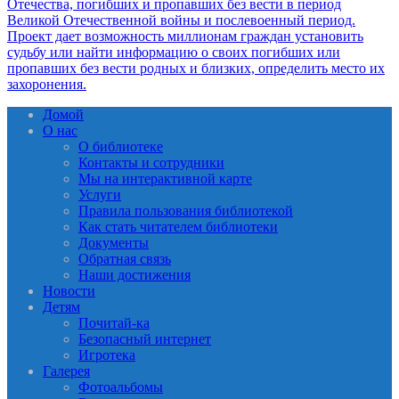
Домой
О нас
О библиотеке
Контакты и сотрудники
Мы на интерактивной карте
Услуги
Правила пользования библиотекой
Как стать читателем библиотеки
Документы
Обратная связь
Наши достижения
Новости
Детям
Почитай-ка
Безопасный интернет
Игротека
Галерея
Фотоальбомы