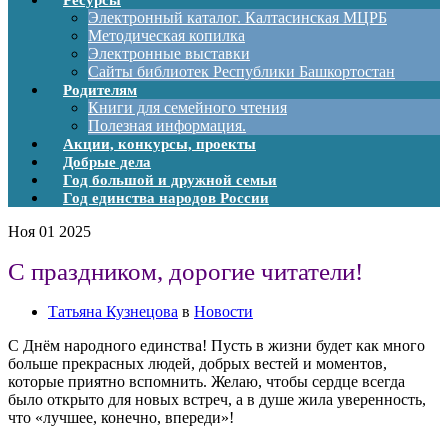
Ресурсы
Электронный каталог. Калтасинская МЦРБ
Методическая копилка
Электронные выставки
Сайты библиотек Республики Башкортостан
Родителям
Книги для семейного чтения
Полезная информация.
Акции, конкурсы, проекты
Добрые дела
Год большой и дружной семьи
Год единства народов России
Ноя
01
2025
С праздником, дорогие читатели!
Татьяна Кузнецова
в
Новости
С Днём народного единства! Пусть в жизни будет как много
больше прекрасных людей, добрых вестей и моментов,
которые приятно вспомнить. Желаю, чтобы сердце всегда
было открыто для новых встреч, а в душе жила уверенность,
что «лучшее, конечно, впереди»!