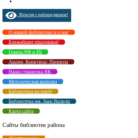
Версия слабовидящим!
О нашей библиотеке и о нас
Ближайшие праздники!
Гимны РФ и РБ
Акции, Конкурсы, Проекты
Наша страничка ВК
Методическая копилка
Библиотека на карте
Библиотека им. Заки Валиди
Карта сайта
Сайты библиотек района