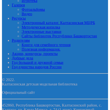
Игротека
Галерея
Фотоальбомы
Видео
Ресурсы
Электронный каталог. Калтасинская МЦРБ
Методическая копилка
Электронные выставки
Сайты библиотек Республики Башкортостан
Родителям
Книги для семейного чтения
Полезная информация.
Акции, конкурсы, проекты
Добрые дела
Год большой и дружной семьи
Год единства народов России
© 2022.
Калтасинская детская модельная библиотека
Официальный сайт
452860, Республика Башкортостан, Калтасинский район, с.
Калтасы, ул. Карла Маркса, д. 74 (1 этаж). Контактный