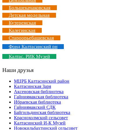
Центральная
Большекачаковская
Детская модельная
Кутеремская
Калегинская
Староорьебашевская
Фонд Калтасинский рн
Калтас. РИК Музей
Наши друзья
МЦРБ Калтасинский район
Калтасинская Заря
Аксеновская библиотека
Гайниямакская библиотека
Ибраевская библиотека
Гайниямакский СДК
Байгильдинская библиотека
Краснохолмский сельсовет
Калтасинский И-К Музей
Новокильбахтинский сельсовет