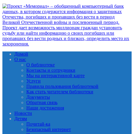
Домой
О нас
О библиотеке
Контакты и сотрудники
Мы на интерактивной карте
Услуги
Правила пользования библиотекой
Как стать читателем библиотеки
Документы
Обратная связь
Наши достижения
Новости
Детям
Почитай-ка
Безопасный интернет