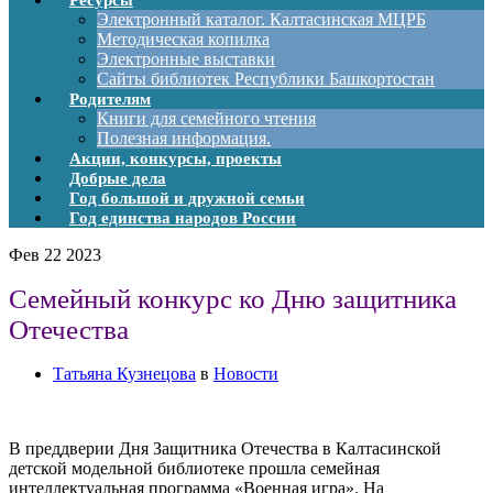
Ресурсы
Электронный каталог. Калтасинская МЦРБ
Методическая копилка
Электронные выставки
Сайты библиотек Республики Башкортостан
Родителям
Книги для семейного чтения
Полезная информация.
Акции, конкурсы, проекты
Добрые дела
Год большой и дружной семьи
Год единства народов России
Фев
22
2023
Семейный конкурс ко Дню защитника
Отечества
Татьяна Кузнецова
в
Новости
В преддверии Дня Защитника Отечества в Калтасинской
детской модельной библиотеке прошла семейная
интеллектуальная программа «Военная игра». На