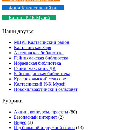
Фонд Калтасинский рн
Калтас. РИК Музей
Наши друзья
МЦРБ Калтасинский район
Калтасинская Заря
Аксеновская библиотека
Гайниямакская библиотека
Ибраевская библиотека
Гайниямакский СДК
Байгильдинская библиотека
Краснохолмский сельсовет
Калтасинский И-К Музей
Новокильбахтинский сельсовет
Рубрики
Акции, конкурсы, проекты
(80)
Безопасный интернет
(2)
Видео
(3)
Год большой и дружной семьи
(13)