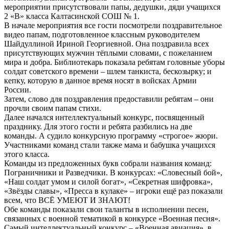
мероприятии присутствовали папы, дедушки, дяди учащихся
2 «В» класса Калтасинской СОШ № 1.
В начале мероприятия все гости посмотрели поздравительное
видео папам, подготовленное классным руководителем
Шайдуллиной Ириной Георгиевной. Она поздравила всех
присутствующих мужчин тёплыми словами, с пожеланием
мира и добра. Библиотекарь показала ребятам головные уборы
солдат советского времени – шлем танкиста, бескозырку; и
кепку, которую в данное время носят в войсках Армии
России.
Затем, слово для поздравления предоставили ребятам – они
прочли своим папам стихи.
Далее начался интеллектуальный конкурс, посвященный
празднику. Для этого гости и ребята разбились на две
команды. А судило конкурсную программу «строгое» жюри.
Участниками команд стали также мама и бабушка учащихся
этого класса.
Команды из предложенных букв собрали названия команд:
Пограничники и Разведчики. В конкурсах: «Словесный бой»,
«Наш солдат умом и силой богат», «Секретная шифровка»,
«Звёзды славы», «Пресса в кулаке» – игроки ещё раз показали
всем, что ВСЁ УМЕЮТ И ЗНАЮТ!
Обе команды показали свои таланты в исполнении песен,
связанных с военной тематикой в конкурсе «Военная песня».
Самый интеллектуальный конкурс – «Военная авиация», в