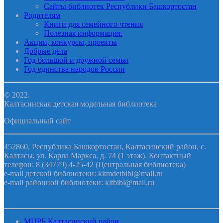
Сайты библиотек Республики Башкортостан
Родителям
Книги для семейного чтения
Полезная информация.
Акции, конкурсы, проекты
Добрые дела
Год большой и дружной семьи
Год единства народов России
© 2022.
Калтасинская детская модельная библиотека
Официальный сайт
452860, Республика Башкортостан, Калтасинский район, с.
Калтасы, ул. Карла Маркса, д. 74 (1 этаж). Контактный
телефон: 8 (34779) 4-25-42 (Центральная библиотека)
e-mail детской библиотеки: kltmdetbibl@mail.ru
e-mail районной библиотеки: kltbibl@mail.ru
МЦРБ Калтасинский район