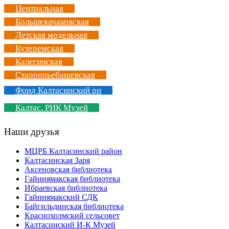
Центральная
Большекачаковская
Детская модельная
Кутеремская
Калегинская
Староорьебашевская
Фонд Калтасинский рн
Калтас. РИК Музей
Наши друзья
МЦРБ Калтасинский район
Калтасинская Заря
Аксеновская библиотека
Гайниямакская библиотека
Ибраевская библиотека
Гайниямакский СДК
Байгильдинская библиотека
Краснохолмский сельсовет
Калтасинский И-К Музей