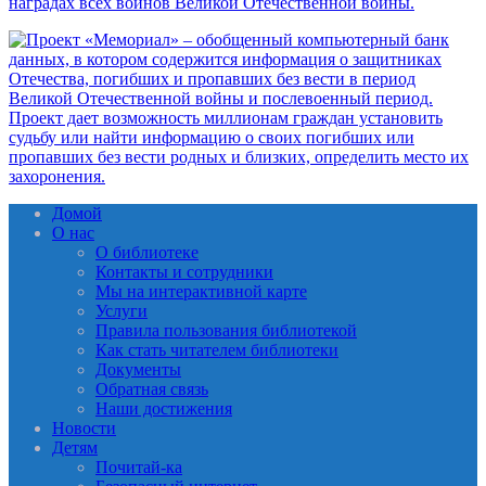
Домой
О нас
О библиотеке
Контакты и сотрудники
Мы на интерактивной карте
Услуги
Правила пользования библиотекой
Как стать читателем библиотеки
Документы
Обратная связь
Наши достижения
Новости
Детям
Почитай-ка