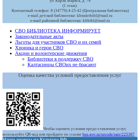
ул. Карла Маркса, д. 74
(1 этаж).
Контактный телефон: 8 (34779) 4-25-42 (Центральная библиотека)
e-mail детской библиотеки: kltmdetbibl@mail.ru
e-mail районной библиотеки: kltbibl@mail.ru
СВО БИБЛИОТЕКА ИНФОРМИРУЕТ
Законодательные акты
Льготы для участников СВО и их семей
Хроника и герои СВО
Акции и волонтерские движения
Библиотеки в поддержку СВО
Калтасинцы СВОих не брасают
Оценка качества условий предоставления услуг
Чтобы оценить условия предо-ставления услуг,
используйте QR-код или пройдите по ссылке
bus.gov.ru/qrcode/rate/225397
Наши анонсы на Культура.РФ