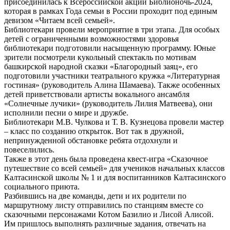
присоединилась к Всероссийской акции Библионочь-2024,
которая в рамках Года семьи в России проходит под единым
девизом «Читаем всей семьей».
Библиотекари провели мероприятие в три этапа. Для особых
детей с ограниченными возможностями здоровья
библиотекари подготовили насыщенную программу. Юные
зрители посмотрели кукольный спектакль по мотивам
башкирской народной сказки «Благородный заяц», его
подготовили участники театрального кружка «Литературная
гостиная» (руководитель Алина Шамаева). Также особенных
детей приветствовали артисты вокального ансамбля
«Солнечные лучики» (руководитель Лилия Матвеева), они
исполнили песни о мире и дружбе.
Библиотекари М.В. Чулкова и Т. В. Кузнецова провели мастер
– класс по созданию открыток. Вот так в дружной,
непринужденной обстановке ребята отдохнули и
повеселились.
Также в этот день была проведена квест-игра «Сказочное
путешествие со всей семьей» для учеников начальных классов
Калтасинской школы № 1 и для воспитанников Калтасинского
социального приюта.
Разбившись на две команды, дети и их родители по
маршрутному листу отправились по станциям вместе со
сказочными персонажами Котом Базилио и Лисой Алисой.
Им пришлось выполнять различные задания, отвечать на