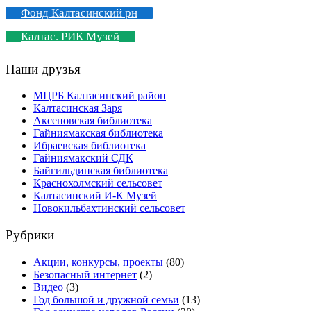
Фонд Калтасинский рн
Калтас. РИК Музей
Наши друзья
МЦРБ Калтасинский район
Калтасинская Заря
Аксеновская библиотека
Гайниямакская библиотека
Ибраевская библиотека
Гайниямакский СДК
Байгильдинская библиотека
Краснохолмский сельсовет
Калтасинский И-К Музей
Новокильбахтинский сельсовет
Рубрики
Акции, конкурсы, проекты
(80)
Безопасный интернет
(2)
Видео
(3)
Год большой и дружной семьи
(13)