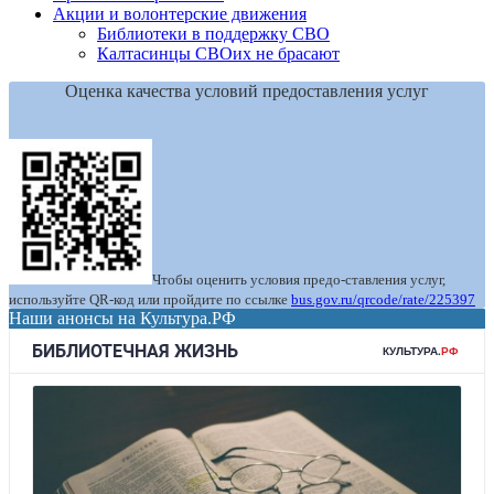
Акции и волонтерские движения
Библиотеки в поддержку СВО
Калтасинцы СВОих не брасают
Оценка качества условий предоставления услуг
Чтобы оценить условия предо-ставления услуг,
используйте QR-код или пройдите по ссылке
bus.gov.ru/qrcode/rate/225397
Наши анонсы на Культура.РФ