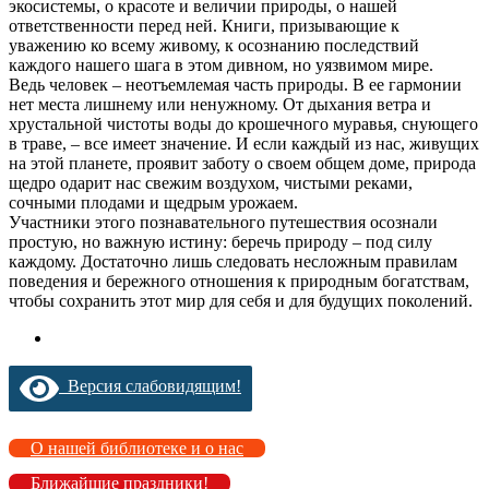
экосистемы, о красоте и величии природы, о нашей
ответственности перед ней. Книги, призывающие к
уважению ко всему живому, к осознанию последствий
каждого нашего шага в этом дивном, но уязвимом мире.
Ведь человек – неотъемлемая часть природы. В ее гармонии
нет места лишнему или ненужному. От дыхания ветра и
хрустальной чистоты воды до крошечного муравья, снующего
в траве, – все имеет значение. И если каждый из нас, живущих
на этой планете, проявит заботу о своем общем доме, природа
щедро одарит нас свежим воздухом, чистыми реками,
сочными плодами и щедрым урожаем.
Участники этого познавательного путешествия осознали
простую, но важную истину: беречь природу – под силу
каждому. Достаточно лишь следовать несложным правилам
поведения и бережного отношения к природным богатствам,
чтобы сохранить этот мир для себя и для будущих поколений.
Версия слабовидящим!
О нашей библиотеке и о нас
Ближайшие праздники!