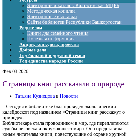
Ресурсы
Электронный каталог. Калтасинская МЦРБ
Методическая копилка
Электронные выставки
Сайты библиотек Республики Башкортостан
Родителям
Книги для семейного чтения
Полезная информация.
Акции, конкурсы, проекты
Добрые дела
Год большой и дружной семьи
Год единства народов России
Фев
03
2026
Страницы книг рассказали о природе
Татьяна Кузнецова
в
Новости
Сегодня в библиотеке был проведен экологический
калейдоскоп под названием «Страницы книг расскажут о
природе».
Библиотекарь стала проводником в мир, где переплетаются
судьбы человека и окружающего мира. Она представила
юным читателям книги, повествующие об охране хрупкой