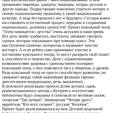
проживают марийцы, удмурты, башкиры, татары, русские и
другие народы. Подрастающее поколение утратило интерес к
своему национальному прошлому, к своей национальной
культуре. А ведь без прошлого нет и будущего. Сегодня важно
восстановить естественный процесс передачи и сохранения
национальных, духовных ценностей. Проект кукольный театр
“Театр начинается с детства” очень актуален в наше время.
Все дети любят изобретать, выступать, обожают смотреть
сценки, которые показывают при помощи кукол. Эти
выступления понятны, интересны и вызывают чувства
восторга. А если ребята сами принимают участие в
постановке кукольного театра, то могут раскрыть свой талант
и способности в творчестве. Дети с ограниченными
возможностями здоровья с удовольствием посещают
кукольный театр, у них появляется тяга к общению, к дружбе.
Ведь кукольный театр не просто способствует развитию, но
связывает между собой важнейшие функции (зрение,
двигательную координацию, речь, мышление).
В результате реализации проекта детям детских садов,
реабилитационного центра с.Кутерем и посетителям
библиотеки будут показаны 4 спектакля по мотивам сказок:
татарская “Три дочери”, башкирская “Четыре друга”,
марийская “Кто всех сильнее”, русская “Колобок”.
Проект будет реализовываться на базе Детской модельной