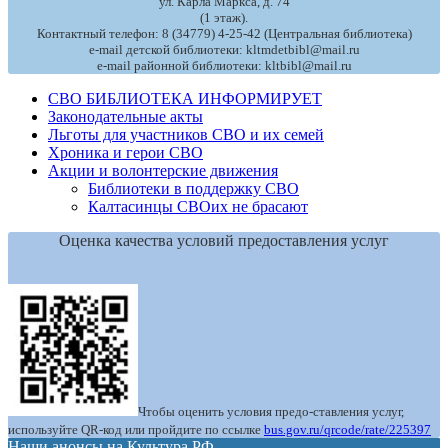
ул. Карла Маркса, д. 74
(1 этаж).
Контактный телефон: 8 (34779) 4-25-42 (Центральная библиотека)
e-mail детской библиотеки: kltmdetbibl@mail.ru
e-mail районной библиотеки: kltbibl@mail.ru
СВО БИБЛИОТЕКА ИНФОРМИРУЕТ
Законодательные акты
Льготы для участников СВО и их семей
Хроника и герои СВО
Акции и волонтерские движения
Библиотеки в поддержку СВО
Калтасинцы СВОих не брасают
Оценка качества условий предоставления услуг
Чтобы оценить условия предо-ставления услуг,
используйте QR-код или пройдите по ссылке
bus.gov.ru/qrcode/rate/225397
Наши анонсы на Культура.РФ