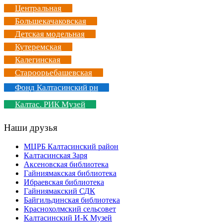
Центральная
Большекачаковская
Детская модельная
Кутеремская
Калегинская
Староорьебашевская
Фонд Калтасинский рн
Калтас. РИК Музей
Наши друзья
МЦРБ Калтасинский район
Калтасинская Заря
Аксеновская библиотека
Гайниямакская библиотека
Ибраевская библиотека
Гайниямакский СДК
Байгильдинская библиотека
Краснохолмский сельсовет
Калтасинский И-К Музей