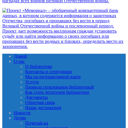
Домой
О нас
О библиотеке
Контакты и сотрудники
Мы на интерактивной карте
Услуги
Правила пользования библиотекой
Как стать читателем библиотеки
Документы
Обратная связь
Наши достижения
Новости
Детям
Почитай-ка