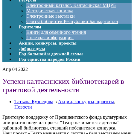
Ресурсы
Электронный каталог. Калтасинская МЦРБ
Методическая копилка
Электронные выставки
Сайты библиотек Республики Башкортостан
Родителям
Книги для семейного чтения
Полезная информация.
Акции, конкурсы, проекты
Добрые дела
Год большой и дружной семьи
Год единства народов России
Апр
04
2022
Успехи калтасинских библиотекарей в
грантовой деятельности
Татьяна Кузнецова
в
Акции, конкурсы, проекты
,
Новости
Грантовую поддержку от Президентского фонда культурных
инициатив получил проект “Театр начинается с детства”
районной библиотеки, ставший победителем конкурса.
Наш проект «Театр начинается с детства» был выставлен нами