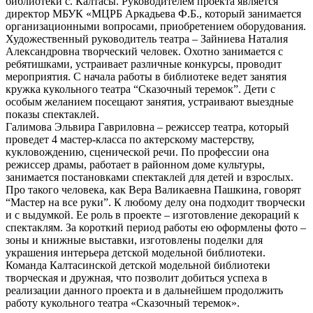
библиотеки с. Калтасы. Руководителем проекта является
директор МБУК «МЦРБ Аркадьева Ф.Б., который занимается
организационными вопросами, приобретением оборудования.
Художественный руководитель театра – Зайниева Наталия
Александровна творческий человек. Охотно занимается с
ребятишками, устраивает различные конкурсы, проводит
мероприятия. С начала работы в библиотеке ведет занятия
кружка кукольного театра “Сказочный теремок”. Дети с
особым желанием посещают занятия, устраивают выездные
показы спектаклей.
Галимова Эльвира Гавриловна – режиссер театра, который
проведет 4 мастер-класса по актерскому мастерству,
кукловождению, сценической речи. По профессии она
режиссер драмы, работает в районном доме культуры,
занимается постановками спектаклей для детей и взрослых.
Про такого человека, как Вера Валикаевна Пашкина, говорят
“Мастер на все руки”. К любому делу она подходит творчески
и с выдумкой. Ее роль в проекте – изготовление декораций к
спектаклям. За короткий период работы ею оформлены фото –
зоны и книжные выставки, изготовлены поделки для
украшения интерьера детской модельной библиотеки.
Команда Калтасинской детской модельной библиотеки
творческая и дружная, что позволит добиться успеха в
реализации данного проекта и в дальнейшем продолжить
работу кукольного театра «Сказочный теремок».