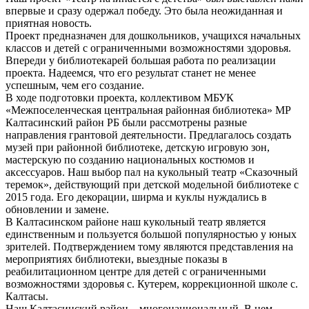
впервые и сразу одержал победу. Это была неожиданная и
приятная новость.
Проект предназначен для дошкольников, учащихся начальных
классов и детей с ограниченными возможностями здоровья.
Впереди у библиотекарей большая работа по реализации
проекта. Надеемся, что его результат станет не менее
успешным, чем его создание.
В ходе подготовки проекта, коллективом МБУК
«Межпоселенческая центральная районная библиотека» МР
Калтасинский район РБ были рассмотрены разные
направления грантовой деятельности. Предлагалось создать
музей при районной библиотеке, детскую игровую зон,
мастерскую по созданию национальных костюмов и
аксессуаров. Наш выбор пал на кукольный театр «Сказочный
теремок», действующий при детской модельной библиотеке с
2015 года. Его декорации, ширма и куклы нуждались в
обновлении и замене.
В Калтасинском районе наш кукольный театр является
единственным и пользуется большой популярностью у юных
зрителей. Подтверждением тому являются представления на
мероприятиях библиотеки, выездные показы в
реабилитационном центре для детей с ограниченными
возможностями здоровья с. Кутерем, коррекционной школе с.
Калтасы.
Наш Калтасинский район – многонациональный. В нем