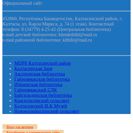
Официальный сайт
452860, Республика Башкортостан, Калтасинский район, с.
Калтасы, ул. Карла Маркса, д. 74 (1 этаж). Контактный
телефон: 8 (34779) 4-25-42 (Центральная библиотека)
e-mail детской библиотеки: kltmdetbibl@mail.ru
e-mail районной библиотеки: kltbibl@mail.ru
МЦРБ Калтасинский район
Калтасинская Заря
Аксеновская библиотека
Гайниямакская библиотека
Ибраевская библиотека
Гайниямакский СДК
Байгильдинская библиотека
Краснохолмский сельсовет
Калтасинский И-К Музей
Новокильбахтинский сельсовет
Вход для авторов
Разработчик и администратор сайта