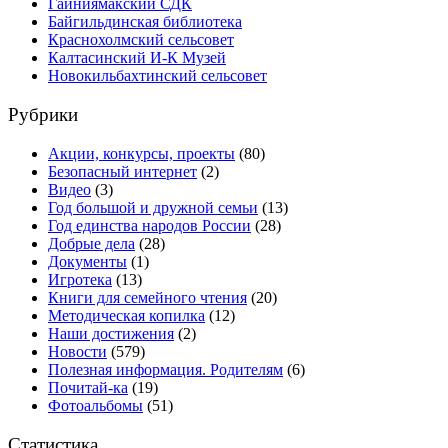
Гайниямакский СДК
Байгильдинская библиотека
Краснохолмский сельсовет
Калтасинский И-К Музей
Новокильбахтинский сельсовет
Рубрики
Акции, конкурсы, проекты
(80)
Безопасный интернет
(2)
Видео
(3)
Год большой и дружной семьи
(13)
Год единства народов России
(28)
Добрые дела
(28)
Документы
(1)
Игротека
(13)
Книги для семейного чтения
(20)
Методическая копилка
(12)
Наши достижения
(2)
Новости
(579)
Полезная информация. Родителям
(6)
Почитай-ка
(19)
Фотоальбомы
(51)
Статистика