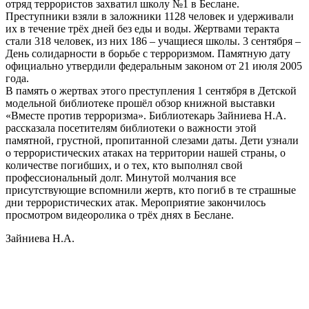
отряд террористов захватил школу №1 в Беслане.
Преступники взяли в заложники 1128 человек и удерживали
их в течение трёх дней без еды и воды. Жертвами теракта
стали 318 человек, из них 186 – учащиеся школы. 3 сентября –
День солидарности в борьбе с терроризмом. Памятную дату
официально утвердили федеральным законом от 21 июля 2005
года.
В память о жертвах этого преступления 1 сентября в Детской
модельной библиотеке прошёл обзор книжной выставки
«Вместе против терроризма». Библиотекарь Зайниева Н.А.
рассказала посетителям библиотеки о важности этой
памятной, грустной, пропитанной слезами даты. Дети узнали
о террористических атаках на территории нашей страны, о
количестве погибших, и о тех, кто выполнял свой
профессиональный долг. Минутой молчания все
присутствующие вспомнили жертв, кто погиб в те страшные
дни террористических атак. Мероприятие закончилось
просмотром видеоролика о трёх днях в Беслане.
Зайниева Н.А.