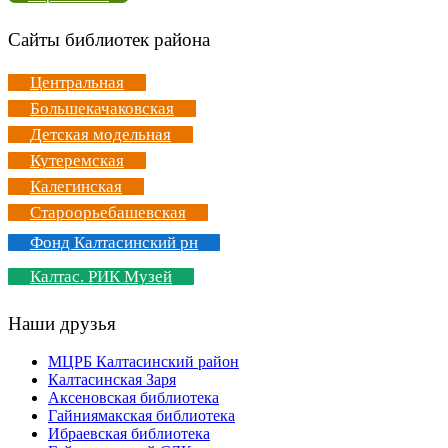
Сайты библиотек района
Центральная
Большекачаковская
Детская модельная
Кутеремская
Калегинская
Староорьебашевская
Фонд Калтасинский рн
Калтас. РИК Музей
Наши друзья
МЦРБ Калтасинский район
Калтасинская Заря
Аксеновская библиотека
Гайниямакская библиотека
Ибраевская библиотека