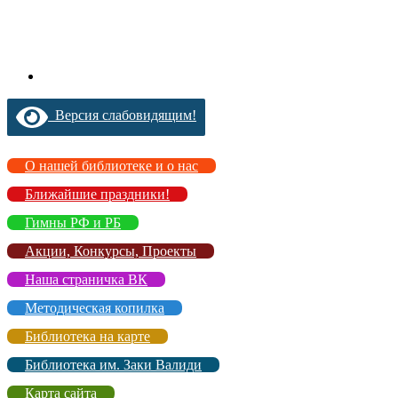
Версия слабовидящим!
О нашей библиотеке и о нас
Ближайшие праздники!
Гимны РФ и РБ
Акции, Конкурсы, Проекты
Наша страничка ВК
Методическая копилка
Библиотека на карте
Библиотека им. Заки Валиди
Карта сайта