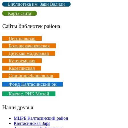
Библиотека им. Заки Валиди
Карта сайта
Сайты библиотек района
Центральная
Большекачаковская
Детская модельная
Кутеремская
Калегинская
Староорьебашевская
Фонд Калтасинский рн
Калтас. РИК Музей
Наши друзья
МЦРБ Калтасинский район
Калтасинская Заря