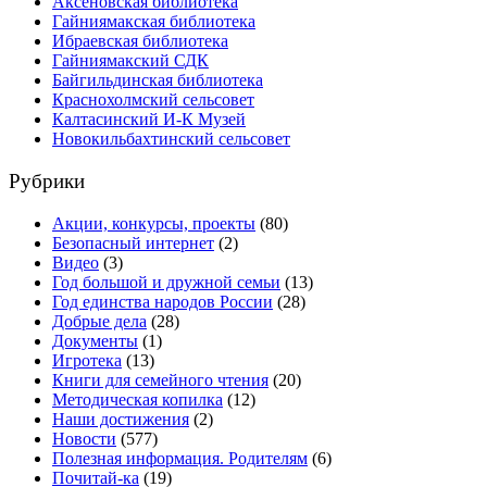
Аксеновская библиотека
Гайниямакская библиотека
Ибраевская библиотека
Гайниямакский СДК
Байгильдинская библиотека
Краснохолмский сельсовет
Калтасинский И-К Музей
Новокильбахтинский сельсовет
Рубрики
Акции, конкурсы, проекты
(80)
Безопасный интернет
(2)
Видео
(3)
Год большой и дружной семьи
(13)
Год единства народов России
(28)
Добрые дела
(28)
Документы
(1)
Игротека
(13)
Книги для семейного чтения
(20)
Методическая копилка
(12)
Наши достижения
(2)
Новости
(577)
Полезная информация. Родителям
(6)
Почитай-ка
(19)