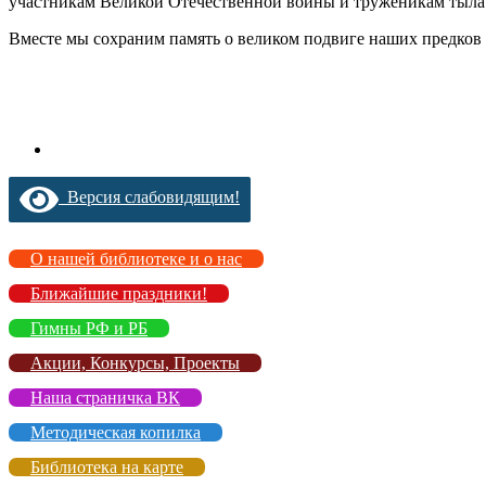
участникам Великой Отечественной войны и труженикам тыла
Вместе мы сохраним память о великом подвиге наших предко
Версия слабовидящим!
О нашей библиотеке и о нас
Ближайшие праздники!
Гимны РФ и РБ
Акции, Конкурсы, Проекты
Наша страничка ВК
Методическая копилка
Библиотека на карте