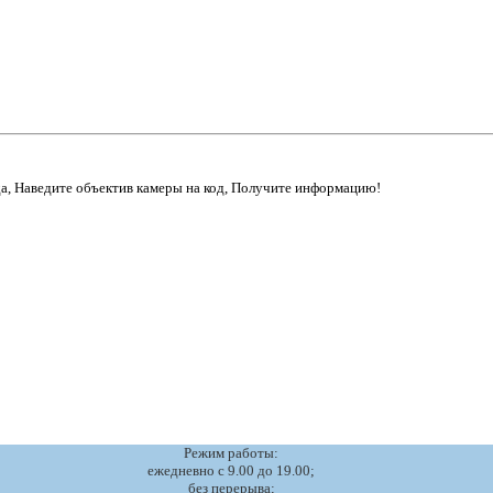
да, Наведите объектив камеры на код, Получите информацию!
Режим работы:
ежедневно с 9.00 до 19.00;
без перерыва;