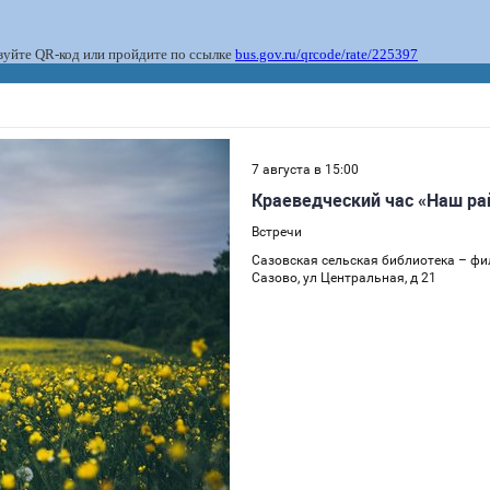
ьзуйте QR-код или пройдите по ссылке
bus.gov.ru/qrcode/rate/225397