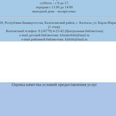
суббота – с 9 до 17;
перерыв с 13.00 до 14.00
выходной день – воскресенье.
0, Республика Башкортостан, Калтасинский район, с. Калтасы, ул. Карла Маркс
(1 этаж).
Контактный телефон: 8 (34779) 4-25-42 (Центральная библиотека)
e-mail детской библиотеки: kltmdetbibl@mail.ru
e-mail районной библиотеки: kltbibl@mail.ru
Оценка качества условий предоставления услуг