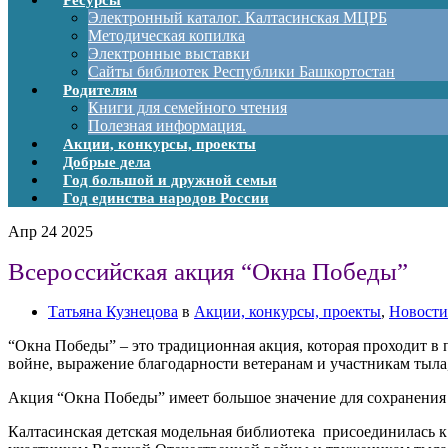
Ресурсы
Электронный каталог. Калтасинская МЦРБ
Методическая копилка
Электронные выставки
Сайты библиотек Республики Башкортостан
Родителям
Книги для семейного чтения
Полезная информация.
Акции, конкурсы, проекты
Добрые дела
Год большой и дружной семьи
Год единства народов России
Апр
24
2025
Всероссийская акция “Окна Победы”
Татьяна Кузнецова
в
Акции, конкурсы, проекты
,
Новости
“Окна Победы” – это традиционная акция, которая проходит в
войне, выражение благодарности ветеранам и участникам тыла,
Акция “Окна Победы” имеет большое значение для сохранения 
Калтасинская детская модельная библиотека присоединилась 