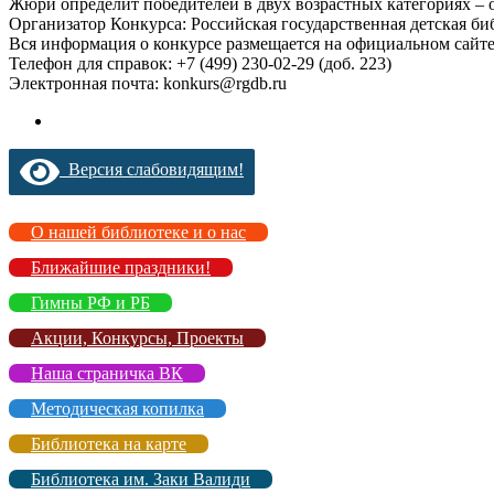
Жюри определит победителей в двух возрастных категориях – от
Организатор Конкурса: Российская государственная детская би
Вся информация о конкурсе размещается на официальном сайте
Телефон для справок: +7 (499) 230-02-29 (доб. 223)
Электронная почта: konkurs@rgdb.ru
Версия слабовидящим!
О нашей библиотеке и о нас
Ближайшие праздники!
Гимны РФ и РБ
Акции, Конкурсы, Проекты
Наша страничка ВК
Методическая копилка
Библиотека на карте
Библиотека им. Заки Валиди