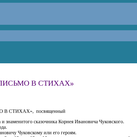
с «ПИСЬМО В СТИХАХ»
ЬМО В СТИХАХ», посвященный
а и знаменитого сказочника Корнея Ивановича Чуковского.
ода.
ановичу Чуковскому или его героям.