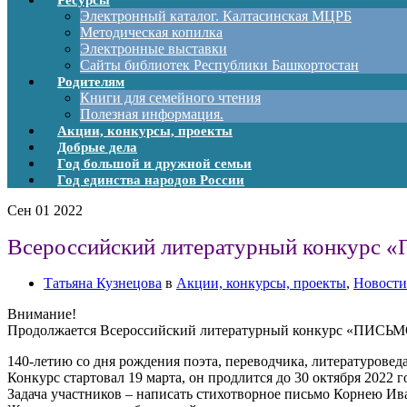
Ресурсы
Электронный каталог. Калтасинская МЦРБ
Методическая копилка
Электронные выставки
Сайты библиотек Республики Башкортостан
Родителям
Книги для семейного чтения
Полезная информация.
Акции, конкурсы, проекты
Добрые дела
Год большой и дружной семьи
Год единства народов России
Сен
01
2022
Всероссийский литературный конкур
Татьяна Кузнецова
в
Акции, конкурсы, проекты
,
Новости
Внимание!
Продолжается Всероссийский литературный конкурс «ПИС
140-летию со дня рождения поэта, переводчика, литературовед
Конкурс стартовал 19 марта, он продлится до 30 октября 2022 г
Задача участников – написать стихотворное письмо Корнею Ив