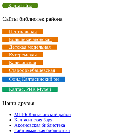
Карта сайта
Сайты библиотек района
Центральная
Большекачаковская
Детская модельная
Кутеремская
Калегинская
Староорьебашевская
Фонд Калтасинский рн
Калтас. РИК Музей
Наши друзья
МЦРБ Калтасинский район
Калтасинская Заря
Аксеновская библиотека
Гайниямакская библиотека