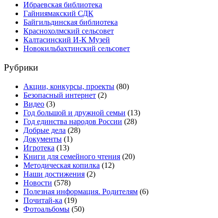
Ибраевская библиотека
Гайниямакский СДК
Байгильдинская библиотека
Краснохолмский сельсовет
Калтасинский И-К Музей
Новокильбахтинский сельсовет
Рубрики
Акции, конкурсы, проекты
(80)
Безопасный интернет
(2)
Видео
(3)
Год большой и дружной семьи
(13)
Год единства народов России
(28)
Добрые дела
(28)
Документы
(1)
Игротека
(13)
Книги для семейного чтения
(20)
Методическая копилка
(12)
Наши достижения
(2)
Новости
(578)
Полезная информация. Родителям
(6)
Почитай-ка
(19)
Фотоальбомы
(50)