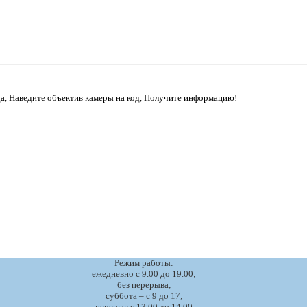
да, Наведите объектив камеры на код, Получите информацию!
Режим работы:
ежедневно с 9.00 до 19.00;
без перерыва;
суббота – с 9 до 17;
перерыв с 13.00 до 14.00