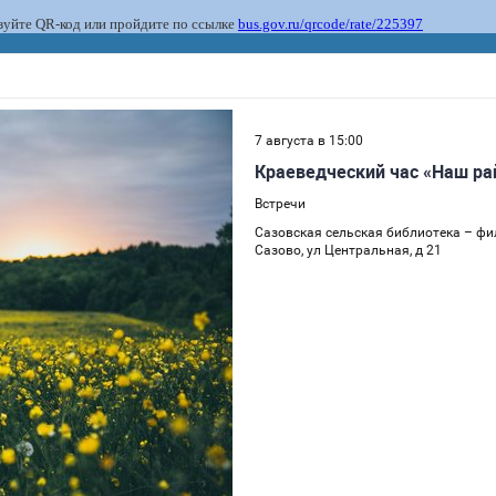
ьзуйте QR-код или пройдите по ссылке
bus.gov.ru/qrcode/rate/225397