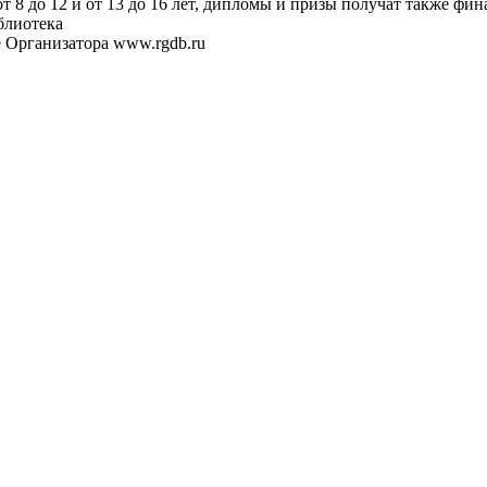
 8 до 12 и от 13 до 16 лет, дипломы и призы получат также фин
блиотека
 Организатора www.rgdb.ru