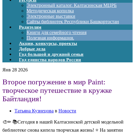
Ресурсы
Электронный каталог. Калтасинская МЦРБ
Методическая копилка
Электронные выставки
Сайты библиотек Республики Башкортостан
Родителям
Книги для семейного чтения
Полезная информация.
Акции, конкурсы, проекты
Добрые дела
Год большой и дружной семьи
Год единства народов России
Янв
28
2026
Второе погружение в мир Paint:
творческое путешествие в кружке
Байтландия!
Татьяна Кузнецова
в
Новости
🎨✏ 📚Сегодня в нашей Калтасинской детской модельной
библиотеке снова кипела творческая жизнь! ⭐ На занятии