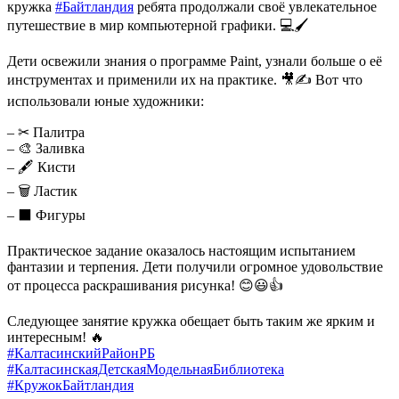
кружка
#Байтландия
ребята продолжали своё увлекательное
путешествие в мир компьютерной графики. 💻🖌
Дети освежили знания о программе Paint, узнали больше о её
инструментах и применили их на практике. 🎥✍ Вот что
использовали юные художники:
– ✂ Палитра
– 🎨 Заливка
– 🖋 Кисти
– 🗑 Ластик
– ⬛️ Фигуры
Практическое задание оказалось настоящим испытанием
фантазии и терпения. Дети получили огромное удовольствие
от процесса раскрашивания рисунка! 😊😃👍
Следующее занятие кружка обещает быть таким же ярким и
интересным! 🔥
#КалтасинскийРайонРБ
#КалтасинскаяДетскаяМодельнаяБиблиотека
#КружокБайтландия