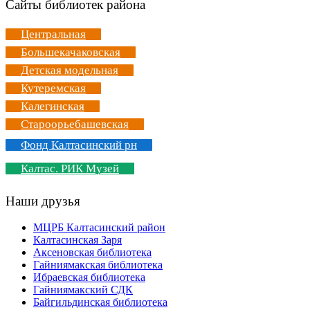
Сайты библиотек района
Центральная
Большекачаковская
Детская модельная
Кутеремская
Калегинская
Староорьебашевская
Фонд Калтасинский рн
Калтас. РИК Музей
Наши друзья
МЦРБ Калтасинский район
Калтасинская Заря
Аксеновская библиотека
Гайниямакская библиотека
Ибраевская библиотека
Гайниямакский СДК
Байгильдинская библиотека