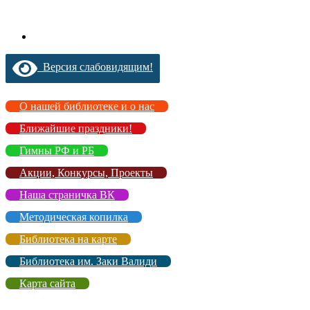
Версия слабовидящим!
О нашей библиотеке и о нас
Ближайшие праздники!
Гимны РФ и РБ
Акции, Конкурсы, Проекты
Наша страничка ВК
Методическая копилка
Библиотека на карте
Библиотека им. Заки Валиди
Карта сайта