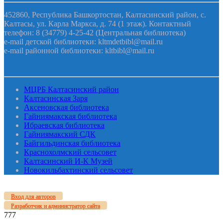
452860, Республика Башкортостан, Калтасинский район, с.
Калтасы, ул. Карла Маркса, д. 74 (1 этаж). Контактный
телефон: 8 (34779) 4-25-42 (Центральная библиотека)
e-mail детской библиотеки: kltmdetbibl@mail.ru
e-mail районной библиотеки: kltbibl@mail.ru
МЦРБ Калтасинский район
Калтасинская Заря
Аксеновская библиотека
Гайниямакская библиотека
Ибраевская библиотека
Гайниямакский СДК
Байгильдинская библиотека
Краснохолмский сельсовет
Калтасинский И-К Музей
Новокильбахтинский сельсовет
Вход для авторов
Разработчик и администратор сайта
777