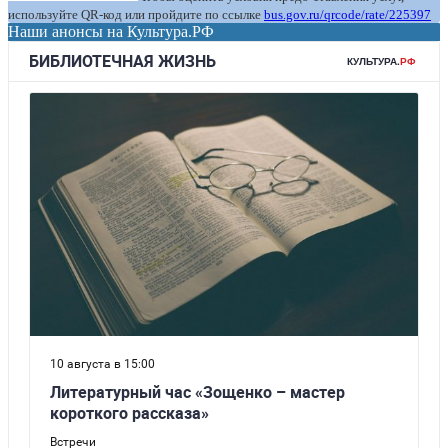
используйте QR-код или пройдите по ссылке
bus.gov.ru/qrcode/rate/225397
Наши анонсы на Культура.РФ