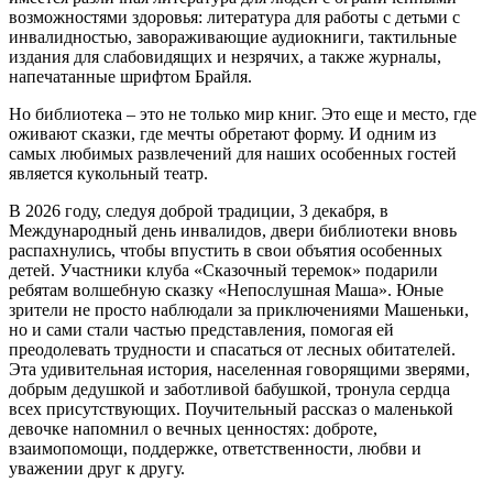
возможностями здоровья: литература для работы с детьми с
инвалидностью, завораживающие аудиокниги, тактильные
издания для слабовидящих и незрячих, а также журналы,
напечатанные шрифтом Брайля.
Но библиотека – это не только мир книг. Это еще и место, где
оживают сказки, где мечты обретают форму. И одним из
самых любимых развлечений для наших особенных гостей
является кукольный театр.
В 2026 году, следуя доброй традиции, 3 декабря, в
Международный день инвалидов, двери библиотеки вновь
распахнулись, чтобы впустить в свои объятия особенных
детей. Участники клуба «Сказочный теремок» подарили
ребятам волшебную сказку «Непослушная Маша». Юные
зрители не просто наблюдали за приключениями Машеньки,
но и сами стали частью представления, помогая ей
преодолевать трудности и спасаться от лесных обитателей.
Эта удивительная история, населенная говорящими зверями,
добрым дедушкой и заботливой бабушкой, тронула сердца
всех присутствующих. Поучительный рассказ о маленькой
девочке напомнил о вечных ценностях: доброте,
взаимопомощи, поддержке, ответственности, любви и
уважении друг к другу.