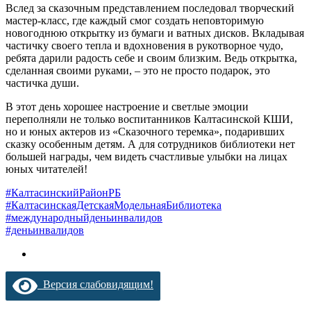
Вслед за сказочным представлением последовал творческий
мастер-класс, где каждый смог создать неповторимую
новогоднюю открытку из бумаги и ватных дисков. Вкладывая
частичку своего тепла и вдохновения в рукотворное чудо,
ребята дарили радость себе и своим близким. Ведь открытка,
сделанная своими руками, – это не просто подарок, это
частичка души.
В этот день хорошее настроение и светлые эмоции
переполняли не только воспитанников Калтасинской КШИ,
но и юных актеров из «Сказочного теремка», подаривших
сказку особенным детям. А для сотрудников библиотеки нет
большей награды, чем видеть счастливые улыбки на лицах
юных читателей!
#КалтасинскийРайонРБ
#КалтасинскаяДетскаяМодельнаяБиблиотека
#международныйденьинвалидов
#деньинвалидов
Версия слабовидящим!