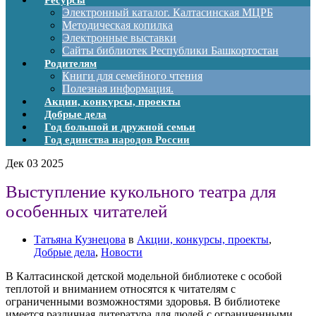
Ресурсы
Электронный каталог. Калтасинская МЦРБ
Методическая копилка
Электронные выставки
Сайты библиотек Республики Башкортостан
Родителям
Книги для семейного чтения
Полезная информация.
Акции, конкурсы, проекты
Добрые дела
Год большой и дружной семьи
Год единства народов России
Дек
03
2025
Выступление кукольного театра для
особенных читателей
Татьяна Кузнецова
в
Акции, конкурсы, проекты
,
Добрые дела
,
Новости
В Калтасинской детской модельной библиотеке с особой
теплотой и вниманием относятся к читателям с
ограниченными возможностями здоровья. В библиотеке
имеется различная литература для людей с ограниченными