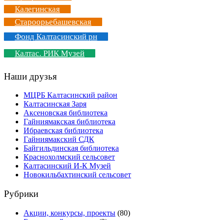
Калегинская
Староорьебашевская
Фонд Калтасинский рн
Калтас. РИК Музей
Наши друзья
МЦРБ Калтасинский район
Калтасинская Заря
Аксеновская библиотека
Гайниямакская библиотека
Ибраевская библиотека
Гайниямакский СДК
Байгильдинская библиотека
Краснохолмский сельсовет
Калтасинский И-К Музей
Новокильбахтинский сельсовет
Рубрики
Акции, конкурсы, проекты
(80)