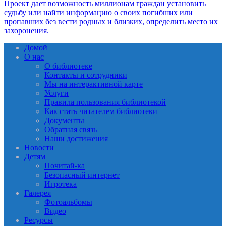
Домой
О нас
О библиотеке
Контакты и сотрудники
Мы на интерактивной карте
Услуги
Правила пользования библиотекой
Как стать читателем библиотеки
Документы
Обратная связь
Наши достижения
Новости
Детям
Почитай-ка
Безопасный интернет
Игротека
Галерея
Фотоальбомы
Видео
Ресурсы